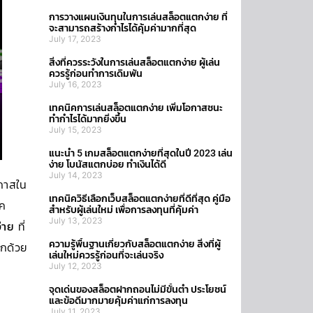
การวางแผนเงินทุนในการเล่นสล็อตแตกง่าย ที่
จะสามารถสร้างกำไรได้คุ้มค่ามากที่สุด
July 17, 2023
สิ่งที่ควรระวังในการเล่นสล็อตแตกง่าย ผู้เล่น
ควรรู้ก่อนทำการเดิมพัน
July 16, 2023
เทคนิคการเล่นสล็อตแตกง่าย เพิ่มโอกาสชนะ
ทำกำไรได้มากยิ่งขึ้น
July 15, 2023
แนะนำ 5 เกมสล็อตแตกง่ายที่สุดในปี 2023 เล่น
ง่าย โบนัสแตกบ่อย ทำเงินได้ดี
July 14, 2023
อกาสใน
เทคนิควิธีเลือกเว็บสล็อตแตกง่ายที่ดีที่สุด คู่มือ
ิค
สำหรับผู้เล่นใหม่ เพื่อการลงทุนที่คุ้มค่า
July 13, 2023
่าย
ที่
ความรู้พื้นฐานเกี่ยวกับสล็อตแตกง่าย สิ่งที่ผู้
ีกด้วย
เล่นใหม่ควรรู้ก่อนที่จะเล่นจริง
July 12, 2023
จุดเด่นของสล็อตฝากถอนไม่มีขั้นต่ำ ประโยชน์
และข้อดีมากมายคุ้มค่าแก่การลงทุน
July 11, 2023