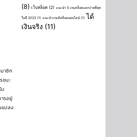
(8)
เว็บสล็อต
(2)
แนะนำ 5 เกมสล็อตแตกง่ายที่สุด
ได้
ในปี 2023
(1)
แนะนำเกมส์สล็อตออนไลน์
(1)
เงินจริง
(11)
สมาชิก
การชนะ
รับ
การอยู่
่ยนแปลง