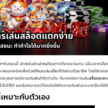
ากๆในตอนนี้ นักพนันส่วนใหญ่ต้องการที่จะชนะในเกม เนื่องจากมีโ
ะสอนเทคนิคเพื่อช่วยให้คุณเล่นสล็อตได้อย่างมืออาชีพ โดยใช้เทคน
บประสบการณ์การเดิมพันที่ดีกว่าเดิม กับเทคนิคการเล่น
สล็อตแตกง
รถนำไปใช้ได้ และยังสามารถนำไปปรับใช้กับการเดิมพันประเภทอื่นๆได้อ
่เหมาะกับตัวเอง