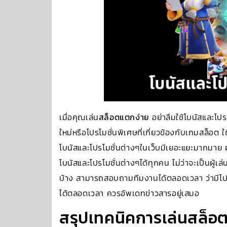
เมื่อคุณเล่น
สล็อตแตกง่าย
อย่าลืมใช้โบนัสและโปรโ
ใหม่หรือโปรโมชั่นพิเศษที่เกี่ยวข้องกับเกมสล็อต ใ
โบนัสและโปรโมชั่นต่างๆในเว็บมีเยอะแยะมากมาย ผู้
โบนัสและโปรโมชั่นต่างๆได้ทุกคน ไม่ว่าจะเป็นผู้เล่น
บ้าง สามารถสอบถามทีมงานได้ตลอดเวลา ว่ามีโปรโม
ได้ตลอดเวลา ควรอัพเดทข่าวสารอยู่เสมอ
สรุปเทคนิคการเล่นสล็อ