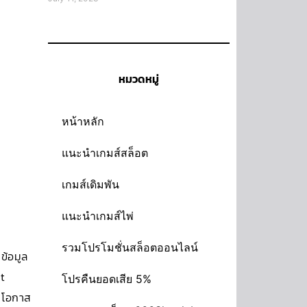
หมวดหมู่
หน้าหลัก
แนะนำเกมส์สล็อต
เกมส์เดิมพัน
แนะนำเกมส์ไพ่
รวมโปรโมชั่นสล็อตออนไลน์
ข้อมูล
ut
โปรคืนยอดเสีย 5%
่มโอกาส