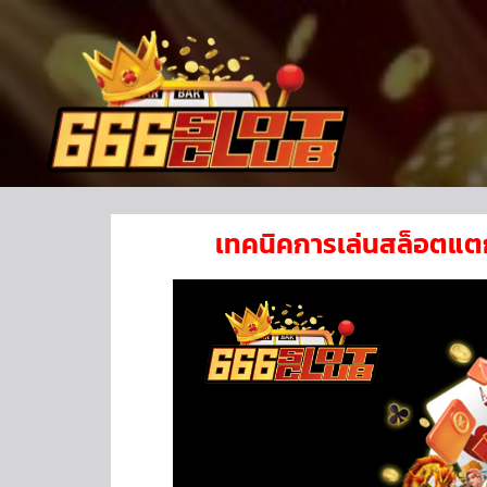
เทคนิคการเล่นสล็อตแตกง