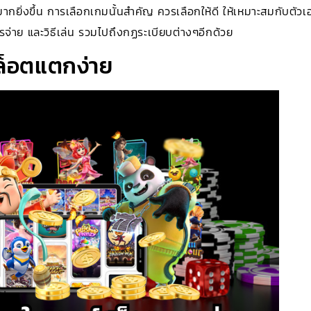
ยิ่งขึ้น การเลือกเกมนั้นสำคัญ ควรเลือกให้ดี ให้เหมาะสมกับตัวเ
จ่าย และวิธีเล่น รวมไปถึงกฏระเบียบต่างๆอีกด้วย
ล็อตแตกง่าย