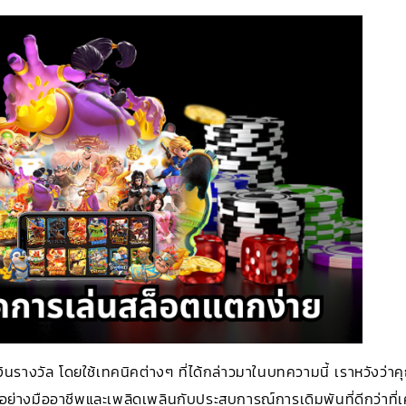
รางวัล โดยใช้เทคนิคต่างๆ ที่ได้กล่าวมาในบทความนี้ เราหวังว่าค
อย่างมืออาชีพและเพลิดเพลินกับประสบการณ์การเดิมพันที่ดีกว่าที่