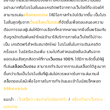
อย่างมากคือโปรโมชั่นและเครดิตฟรีจากทางเว็บไซต์ที่จะช่วยให้
สามารถเล่น
สล็อตแตกง่าย
ให้มีโอกาสทำเงินได้มากขึ้น เป็นโปร
โมชั่นสุดคุ้มจาก
เว็บสล็อตเว็บตรง
ที่จัดขึ้นเพื่อตอบสนองความ
ต้องการของผู้เล่นให้มีทางเลือกที่หลากหลายมากยิ่งขึ้นพร้อมกับ
ดึงดูดนักเดิมพันหน้าใหม่เข้ามาใช้บริการภายในเว็บไซต์ไม่ว่าจะ
เป็น เครดิตฟรีสำหรับสมาชิกใหม่ โปรโมชั่นในการเติมเครดิต
ครั้งแรก โบนัสรับเงินเพิ่ม รวมไปถึงค่าคอมมิชชั่นเงินคืนจาก
ยอดเล่นเสียทุกสัปดาห์ที่ทาง
เว็บตรง 100%
ได้มีการจัดขึ้นให้ผู้
ที่เล่น
สล็อตเว็บตรง
สามารถทำเงินจากการเล่นสล็อตได้สูงมาก
ขึ้นกว่าเดิมเป็นโปรโมชั่นที่ผู้เล่นไม่ควรพลาดในการเล่นเกมส์
สล็อตออนไลน์เพื่อโอกาสในการทำเงินและเข้าโบนัสแจ็คพอต
666slotclub
แนะนำ :
เว็บสล็อต เล่นง่ายโบนัสแตกไว
/
สล็อตโรม่าเว็บตรง
แตกง่าย