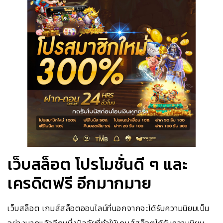
เว็บสล็อต โปรโมชั่นดี ๆ และ
เครดิตฟรี อีกมากมาย
เว็บสล็อต เกมส์สล็อตออนไลน์ที่นอกจากจะได้รับความนิยมเป็น
อย่างมากแล้วอีกหนึ่งปัจจัยที่ทำให้เกมส์สล็อตได้รับความนิยม