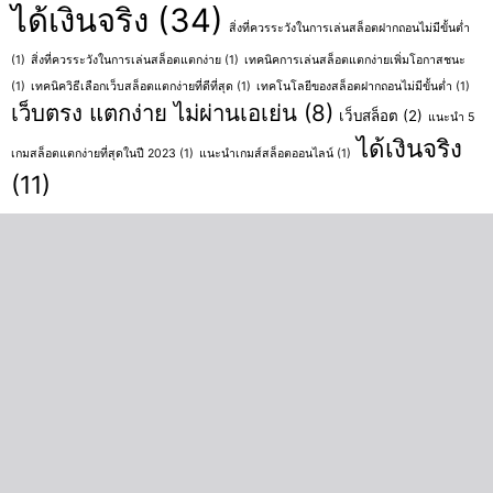
ได้เงินจริง
(34)
สิ่งที่ควรระวังในการเล่นสล็อตฝากถอนไม่มีขั้นต่ำ
(1)
สิ่งที่ควรระวังในการเล่นสล็อตแตกง่าย
(1)
เทคนิคการเล่นสล็อตแตกง่ายเพิ่มโอกาสชนะ
(1)
เทคนิควิธีเลือกเว็บสล็อตแตกง่ายที่ดีที่สุด
(1)
เทคโนโลยีของสล็อตฝากถอนไม่มีขั้นต่ำ
(1)
เว็บตรง แตกง่าย ไม่ผ่านเอเย่น
(8)
เว็บสล็อต
(2)
แนะนำ 5
ได้เงินจริง
เกมสล็อตแตกง่ายที่สุดในปี 2023
(1)
แนะนำเกมส์สล็อตออนไลน์
(1)
(11)