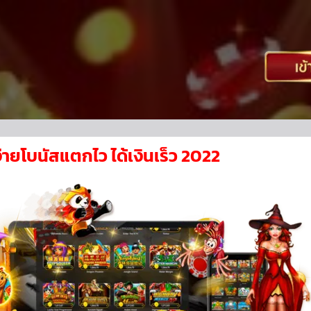
ง่ายโบนัสแตกไว ได้เงินเร็ว 2022