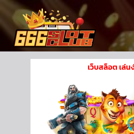
เว็บสล็อต เล่น