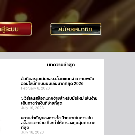
บทความล่าสุด
ข้อดีและจุดเด่นของสล็อตแตกง่าย เกมพนัน
ออนไลน์ที่คนนิยมเล่นมากที่สุด 2026
February 8, 2026
5 วิธีเล่นสล็อตแตกง่ายสำหรับมือใหม่ เล่นง่าย
เส้นทางทำเงินที่ง่ายที่สุด
July 19, 2023
ความสำคัญของการตั้งเป้าหมายในการเล่น
สล็อตแตกง่าย ที่จะทำให้การลงทุนคุ้มค่ามาก
ที่สุด
July 18, 2023