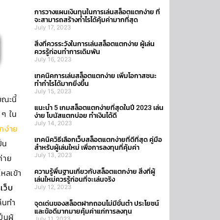
การวางแผนเงินทุนในการเล่นสล็อตแตกง่าย ที่
จะสามารถสร้างกำไรได้คุ้มค่ามากที่สุด
July 17, 2023
สิ่งที่ควรระวังในการเล่นสล็อตแตกง่าย ผู้เล่น
ควรรู้ก่อนทำการเดิมพัน
July 16, 2023
เทคนิคการเล่นสล็อตแตกง่าย เพิ่มโอกาสชนะ
ทำกำไรได้มากยิ่งขึ้น
July 15, 2023
ขณะนี้
แนะนำ 5 เกมสล็อตแตกง่ายที่สุดในปี 2023 เล่น
 ๆ ใน
ง่าย โบนัสแตกบ่อย ทำเงินได้ดี
July 14, 2023
กง่าย
เทคนิควิธีเลือกเว็บสล็อตแตกง่ายที่ดีที่สุด คู่มือ
็น
สำหรับผู้เล่นใหม่ เพื่อการลงทุนที่คุ้มค่า
July 13, 2023
่าย
งไหลเข้า
ความรู้พื้นฐานเกี่ยวกับสล็อตแตกง่าย สิ่งที่ผู้
เล่นใหม่ควรรู้ก่อนที่จะเล่นจริง
ร
เว็บ
July 12, 2023
เล่นทำ
จุดเด่นของสล็อตฝากถอนไม่มีขั้นต่ำ ประโยชน์
และข้อดีมากมายคุ้มค่าแก่การลงทุน
นผู้
July 11, 2023