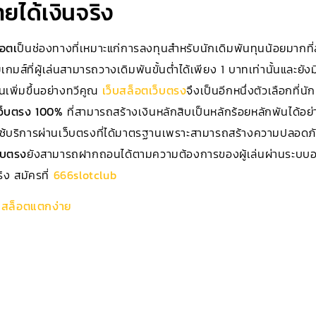
ยได้เงินจริง
็อตเ
ป็นช่องทางที่เหมาะแก่การลงทุนสำหรับนักเดิมพันทุนน้อยมากที่
์ที่ผู้เล่นสามารถวางเดิมพันขั้นต่ำได้เพียง 1 บาทเท่านั้นและยังม
นเพิ่มขึ้นอย่างทวีคูณ
เว็บสล็อตเว็บตรง
จึงเป็นอีกหนึ่งตัวเลือกที่นั
ว็บตรง 100%
ที่สามารถสร้างเงินหลักสิบเป็นหลักร้อยหลักพันได้อย่
ือกใช้บริการผ่านเว็บตรงที่ได้มาตรฐานเพราะสามารถสร้างความปลอดภ
็บตรง
ยังสามารถฝากถอนได้ตามความต้องการของผู้เล่นผ่านระบบอ
ริง สมัครที่
666slotclub
็บสล็อตแตกง่าย