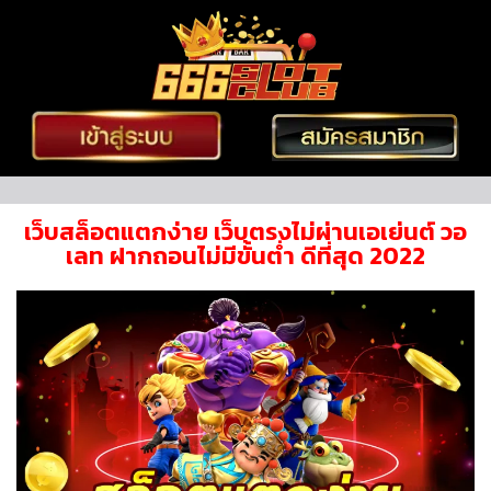
เว็บสล็อตแตกง่าย เว็บตรงไม่ผ่านเอเย่นต์ วอ
เลท ฝากถอนไม่มีขั้นต่ำ ดีที่สุด 2022