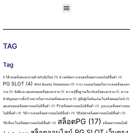
TAG
Tag
5 วิธีเล่นสล็อตแตกง่ายสำหรับมือใหม่
(1)
8 เทคนิคการเล่นสสล็อตฝากถอนไม่มีขั้นต่ำ
(1)
PG SLOT
(4)
Wild Bounty Showdown
(1)
การวางแผนเงินทุนในการเล่นสล็อตแตก
ง่าย
(1)
ข้อดีและจุดเด่นของสล็อตแตกง่าย
(1)
ความรู้พื้นฐานเกี่ยวกับสล็อตแตกง่าย
(1)
ความ
สำคัญของการตั้งเป้าหมายในการเล่นสล็อตแตกง่าย
(1)
คู่มือผู้เริ่มต้นเล่นเว็บสล็อตออนไลน์
(1)
จุดเด่นของสล็อตฝากถอนไม่มีขั้นต่ำ
(1)
รีวิวสล็อตฝากถอนไม่มีขั้นต่ำ
(1)
รูปแบบสล็อตฝากถอน
ไม่มีขั้นต่ำ
(1)
วิธีการเล่นสล็อตฝากถอนไม่มีขั้นต่ำ
(1)
วิธีสมัครสล็อตฝากถอนไม่มีขั้นต่ำ
(1)
สล็อตPG
(17)
วิธีเลือกเว็บสล็อตฝากถอนไม่มีขั้นต่ำ
(1)
สล็อตฝากถอนไม่มี
สล็อตออนไลน์ PG SLOT เว็บตรง