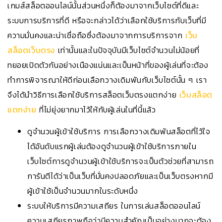
เกมส์สล็อตออนไลน์นั้นส่วนหนึ่งก็ต้องมาจากเว็บไซต์ที่ดีและ
ระบบการบริการที่ดี หรือจะกล่าวได้ว่าเลือกใช้บริการกับเว็บที่มี
ความมั่นคงและน่าเชื่อถือซึ่งต้องมาจากการบริการจาก
เว็บ
สล็อตเว็บตรง
เท่านั้นและในปัจจุบันมีเว็บไซต์จำนวนไม่น้อยที่
ทยอยเปิดตัวกันอย่างเนืองแน่นและเป็นหน้าที่ของผู้เล่นที่จะต้อง
ทำการพิจารณาให้ดีก่อนเลือกวางเดิมพันกับเว็บไซต์นั้น ๆ เรา
จึงได้นำวิธีการเลือกใช้บริการสล็อตเว็บตรงแตกง่าย
เว็บสล็อต
แตกง่าย
ที่ไม่ยุ่งยากมาไว้ให้กับผู้เล่นในที่นี้แล้ว
ดูจำนวนผู้เข้าใช้บริการ การเลือกวางเดิมพันสล็อตที่ไว้ใจ
ได้อันดับแรกผู้เล่นต้องดูจำนวนผู้เข้าใช้บริการภายใน
เว็บไซต์การดูจำนวนผู้เข้าใช้บริการจะเป็นตัวช่วยที่สามารถ
การันตีได้ว่าเป็นเว็บที่มั่นคงปลอดภัยและเป็นเว็บตรงหากมี
ผู้เข้าใช้เป็นจำนวนมากในระดับหนึ่ง
ระบบให้บริการมีความเสถียร ในการเล่นสล็อตออนไลน์
ความเสถียรภาพถือว่ามีความสำคัญเป็นอย่างมากจะต้อง