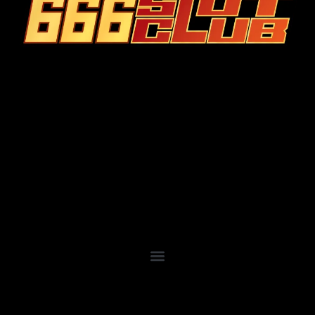
สล็อตเว็บตรง
เว็บตรงไม่ผ่านเอเย่นต์
เว็บตรง
สล็อตยูฟ่า
บาคาร่า
ดัมมี่ออนไลน์
สล็อตแตกง่าย
สล็อตเว็บตรง
สล็อต
สล็อตเว็บตรง