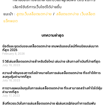
เลือกใช้บริการเว็บไซต์ได้ง่ายขึ้น
แนะนำ :
สูตรเว็บสล็อตแตกง่าย
/
สล็อตแตกง่าย เว็บสล็อต
แจ็คพอต
บทความล่าสุด
ข้อดีและจุดเด่นของสล็อตแตกง่าย เกมพนันออนไลน์ที่คนนิยมเล่นมาก
ที่สุด 2026
February 8, 2026
5 วิธีเล่นสล็อตแตกง่ายสำหรับมือใหม่ เล่นง่าย เส้นทางทำเงินที่ง่ายที่สุด
July 19, 2023
ความสำคัญของการตั้งเป้าหมายในการเล่นสล็อตแตกง่าย ที่จะทำให้การ
ลงทุนคุ้มค่ามากที่สุด
July 18, 2023
การวางแผนเงินทุนในการเล่นสล็อตแตกง่าย ที่จะสามารถสร้างกำไรได้คุ้ม
ค่ามากที่สุด
July 17, 2023
สิ่งที่ควรระวังในการเล่นสล็อตแตกง่าย ผู้เล่นควรรู้ก่อนทำการเดิมพัน