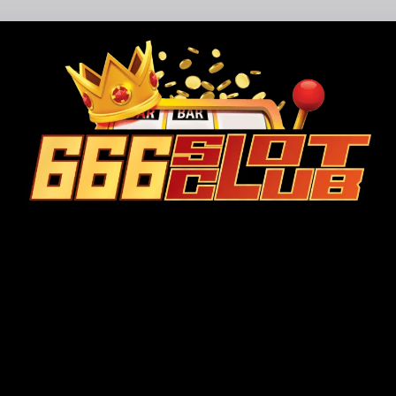
สล็อตเว็บตรง
เว็บตรงไม่ผ่านเอเย่นต์
เว็บตรง
สล็อตยูฟ่า
บาคาร่า
ดัมมี่ออนไลน์
สล็อตแตกง่าย
สล็อตเว็บตรง