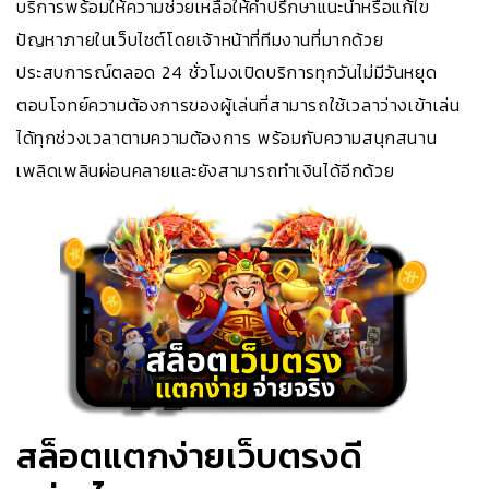
บริการพร้อมให้ความช่วยเหลือให้คำปรึกษาแนะนำหรือแก้ไข
ปัญหาภายในเว็บไซต์โดยเจ้าหน้าที่ทีมงานที่มากด้วย
ประสบการณ์ตลอด 24 ชั่วโมงเปิดบริการทุกวันไม่มีวันหยุด
ตอบโจทย์ความต้องการของผู้เล่นที่สามารถใช้เวลาว่างเข้าเล่น
ได้ทุกช่วงเวลาตามความต้องการ พร้อมกับความสนุกสนาน
เพลิดเพลินผ่อนคลายและยังสามารถทำเงินได้อีกด้วย
สล็อตแตกง่ายเว็บตรงดี