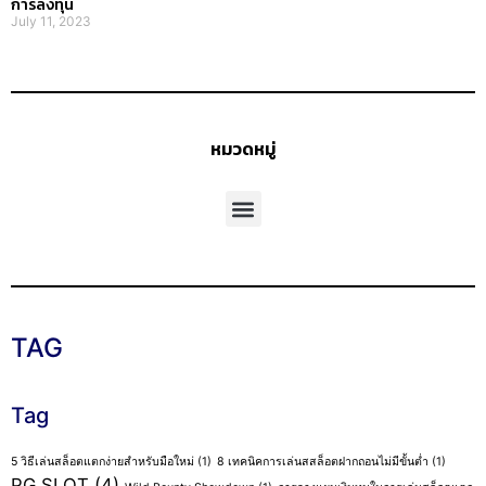
การลงทุน
July 11, 2023
หมวดหมู่
TAG
Tag
5 วิธีเล่นสล็อตแตกง่ายสำหรับมือใหม่
(1)
8 เทคนิคการเล่นสสล็อตฝากถอนไม่มีขั้นต่ำ
(1)
PG SLOT
(4)