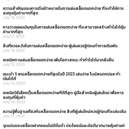
ความสำคัญของการตั้งเป้าหมายในการเล่นสล็อตแตกง่าย ที่จะทำให้การ
ลงทุนคุ้มค่ามากที่สุด
July 18, 2023
การวางแผนเงินทุนในการเล่นสล็อตแตกง่าย ที่จะสามารถสร้างกำไรได้คุ้ม
ค่ามากที่สุด
July 17, 2023
สิ่งที่ควรระวังในการเล่นสล็อตแตกง่าย ผู้เล่นควรรู้ก่อนทำการเดิมพัน
July 16, 2023
เทคนิคการเล่นสล็อตแตกง่าย เพิ่มโอกาสชนะ ทำกำไรได้มากยิ่งขึ้น
July 15, 2023
แนะนำ 5 เกมสล็อตแตกง่ายที่สุดในปี 2023 เล่นง่าย โบนัสแตกบ่อย ทำ
เงินได้ดี
July 14, 2023
เทคนิควิธีเลือกเว็บสล็อตแตกง่ายที่ดีที่สุด คู่มือสำหรับผู้เล่นใหม่ เพื่อการ
ลงทุนที่คุ้มค่า
July 13, 2023
ความรู้พื้นฐานเกี่ยวกับสล็อตแตกง่าย สิ่งที่ผู้เล่นใหม่ควรรู้ก่อนที่จะเล่นจริง
July 12, 2023
จุดเด่นของสล็อตฝากถอนไม่มีขั้นต่ำ ประโยชน์และข้อดีมากมายคุ้มค่าแก่