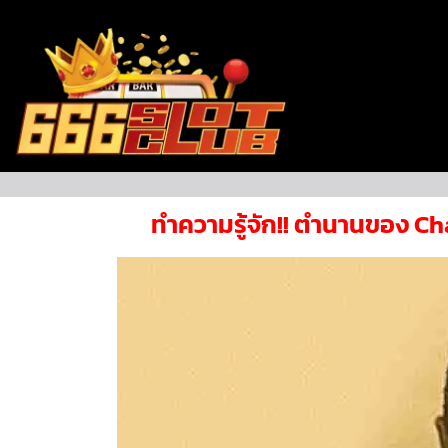
ทำความรู้จัก!! ตำนานของ Ch