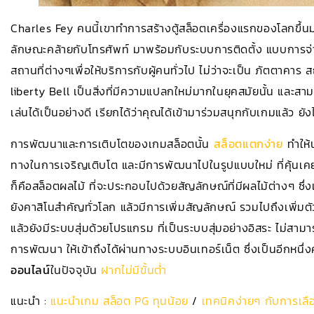
Charles Fey คนนี้เขาทำการสร้างตู้สล็อตเครื่องแรกของโลกขึ้นมา โดย
ลักษณะคล้ายกับโทรศัพท์ มาพร้อมกับระบบการติดตั้ง แบบการจ่ายเ
สถานที่ต่างๆเพื่อให้บริการกับผู้คนทั่วไป ไม่ว่าจะเป็น ภัตตาคาร 
liberty Bell เป็นสิ่งที่มีความแปลกใหม่มากในยุคสมัยนั้น และสา
เล่นได้เป็นอย่างดี เรียกได้ว่าคุณได้เข้ามาร่วมสนุกกับเกมแล้ว ยังไ
การพัฒนาและการเติบโตของเกมสล็อตนั้น
สล็อตแตกง่าย
ทำให้น
ทางในการเจริญเติบโต และมีการพัฒนาไปในรูปแบบใหม่ ที่คุ้นเคยก
ก็คือสล็อตผลไม้ ที่จะประกอบไปด้วยสัญลักษณ์ที่มีผลไม้ต่างๆ ซึ
ยังคาสิโนสำคัญทั่วโลก แล้วมีการเพิ่มสัญลักษณ์ รวมไปถึงเพิ
แล้วยังมีระบบสุ่มด้วยโปรแกรม ที่เป็นระบบสุ่มอย่างอิสระ ไม่สาม
การพัฒนา ให้เข้าถึงได้ผ่านทางระบบอินเทอร์เน็ต ซึ่งเป็นอีกหนึ่ง
ออนไลน์
ในปัจจุบัน
ฝากไม่มีขั้นต่ำ
แนะนำ :
แนะนำเกม สล็อต PG ทุนน้อย
/
เทคนิคง่ายๆ กับการเลื