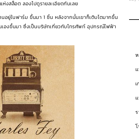
บิดาแห่งสล็อต ลองไปดูรายละเอียดกันเลย
านอยู่ในฟาร์ม ขึ้นมา 1 ชิ้น หลังจากนั้นเขาก็เติบโตมากขึ้น
องขึ้นมา ซึ่งเป็นบริษัทเกี่ยวกับโทรศัพท์ อุปกรณ์ไฟฟ้า
ห
แ
เ
แ
ร
โ