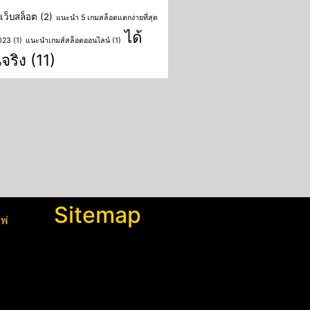
เว็บสล็อต
(2)
แนะนำ 5 เกมสล็อตแตกง่ายที่สุด
ได้
2023
(1)
แนะนำเกมส์สล็อตออนไลน์
(1)
นจริง
(11)
Sitemap
พ่