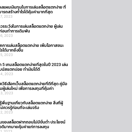
งแผนเงินทุนในการเล่นสล็อตแตกง่าย ที่
ารถสร้างกำไรได้คุ้มค่ามากที่สุด
17, 2023
ี่ควรระวังในการเล่นสล็อตแตกง่าย ผู้เล่น
้ก่อนทำการเดิมพัน
16, 2023
ิคการเล่นสล็อตแตกง่าย เพิ่มโอกาสชนะ
รได้มากยิ่งขึ้น
15, 2023
 5 เกมสล็อตแตกง่ายที่สุดในปี 2023 เล่น
โบนัสแตกบ่อย ทำเงินได้ดี
14, 2023
ควิธีเลือกเว็บสล็อตแตกง่ายที่ดีที่สุด คู่มือ
ผู้เล่นใหม่ เพื่อการลงทุนที่คุ้มค่า
13, 2023
ู้พื้นฐานเกี่ยวกับสล็อตแตกง่าย สิ่งที่ผู้
หม่ควรรู้ก่อนที่จะเล่นจริง
12, 2023
่นของสล็อตฝากถอนไม่มีขั้นต่ำ ประโยชน์
อดีมากมายคุ้มค่าแก่การลงทุน
11, 2023