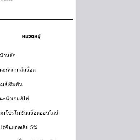
หมวดหมู่
น้าหลัก
นะนำเกมส์สล็อต
กมส์เดิมพัน
นะนำเกมส์ไพ่
วมโปรโมชั่นสล็อตออนไลน์
ปรคืนยอดเสีย 5%