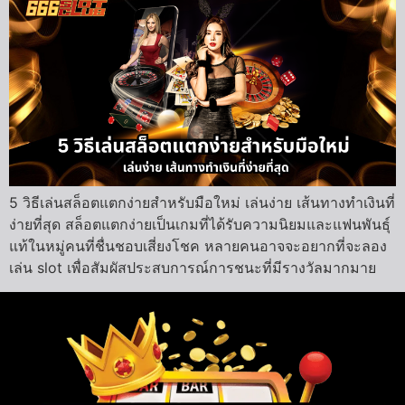
5 วิธีเล่นสล็อตแตกง่ายสำหรับมือใหม่ เล่นง่าย เส้นทางทำเงินที่
ง่ายที่สุด สล็อตแตกง่ายเป็นเกมที่ได้รับความนิยมและแฟนพันธุ์
แท้ในหมู่คนที่ชื่นชอบเสี่ยงโชค หลายคนอาจจะอยากที่จะลอง
เล่น slot เพื่อสัมผัสประสบการณ์การชนะที่มีรางวัลมากมาย