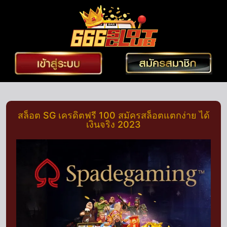
สล็อต SG เครดิตฟรี 100 สมัครสล็อตแตกง่าย ได้
เงินจริง 2023