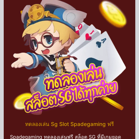
ทดลองเล่น Sg Slot Spadegaming ฟรี
Spadegaming ทดลองเล่นฟรี สล็อต SG ที่มีเกมยอด