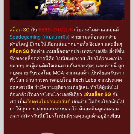
สล็อต SG
กับ
666SLOTCLUB
เว็บตรงไม่ผ่านเอเย่นต์
Spadegaming (สเปดเกมมิ่ง)
ค่ายเกมสล็อตแตกง่าย
ค่ายใหญ่ มีเกมให้เลือกเล่นมากมายทั้ง ยิงปลา และอื่นๆ
สล็อต SG
คือค่ายเกมสล็อตจากประเทศมาเลเซีย สิ่งที่ขึ้น
ชื่อของสล็อตค่ายนี้คือ โบนัสแตกง่าย เรียกได้ว่าแตกบ่อ
ยมากๆ จนผู้เล่นติดใจเล่นตามกันเยอะสุดๆ และค่ายนี้ ถูก
กฎหมาย รับรองโดย MGA จากมอลต้า เป็นที่ยอมรับจาก
ทั่วโลก ผ่านการตรวจสอบโดย Itech Labs จากประเทศ
ออสเตรเลีย ว่ามีความยุติธรรมต่อผู้เล่น ทำให้ผู้เล่นไม่
ต้องกลัวเรื่องการโดนโกงเลยทีเดียว
เล่นสล็อต SG
กับ
เรา เป็น
เว็บตรงไม่ผ่านเอเย่นต์
เล่นง่าย ไม่ต้องโยกเงินไป
มาให้วุ่นวาย ฝากถอนระบบออโต้ มีแอดมินดูแลตลอด
เวลา สมัครวันนี้มีโปรโมชั่นดีๆรอคุณลูกค้าอยู่อีกเพียบ