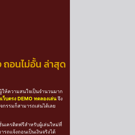
ถอนไม่อั้น ล่าสุด
มีผู้ให้ความสนใจเป็นจำนวนมาก
ตเว็บตรง DEMO ทดลองเล่น
จึง
กิจกรรมก็สามารถเล่นได้เลย
เครดิตฟรีสำหรับผู้เล่นใหม่ที่
ารถแจ้งถอนเป็นเงินจริงได้