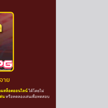
ะจาย
กมสล็อตออนไลน์
ได้โดยไม่
ล่น
หรือทดลองเล่นเพื่อทดสอบ