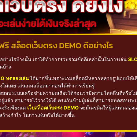
รี สล็อตเว็บตรง DEMO ดีอย่างไร
ดีอย่างไรบ้างนั้น เราได้ทำการรวบรวมข้อดีเหล่านั้นในการเล่น
SL
นบ้าง
O ทดลองเล่น
ได้มากขึ้นเพราะเกมสล็อตมีหลากหลายรูปแบบให้เลื
ังไม่เคย เล่นเกมสล็อตมาก่อนได้ทำการเรียนรู้
ทดสอบระบบเครือข่ายความเสถียรได้ก่อนว่ามีความไหลลื่นดีหรือไม่ 
ยมอยู่แล้ว สามารถไว้วางใจได้ ตรงกันข้ามผู้เล่นก็สามารถทดสอบระบ
จริงเพียงแต่
เว็บสล็อตเว็บตรง DEMO
จะมีเครดิตให้ผู้เล่นทดลองเ
สร้างกำไร ในการเล่นจริงได้มากขึ้น