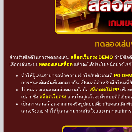
ทดลองเล่นฟ
สำหรับข้อดีในการทดลองเล่น
สล็อตเว็บตรง DEMO
ว่ามีข้อ
เลือกเล่นระบบ
ทดลองเล่นสล็อต
แล้วจะได้ประโยชน์อย่างไรกั
ทำให้ผู้เล่นสามารถทำความเข้าใจกับตัวเกมที่
PG DEM
การชนะเดิมพันที่แตกต่างกัน เป็นผลดีสำหรับมือใหม่ที่ย
ได้ทดลองเล่นเกมสล็อตผ่านมือถือ
สล็อตเดโม่ PP
เพื่อ
เปล่า ซึ่ง
สล็อตเว็บตรง
ส่วนใหญ่แล้วจะมีระบบที่ดีเยี่
เป็นการเล่นสล็อตจากเกมจริงรูปแบบเดียวกับตอนเดิมพัน
เล่นจริงเลย ทำให้ผู้เล่นสามารถมั่นใจและเหมาะแก่การ