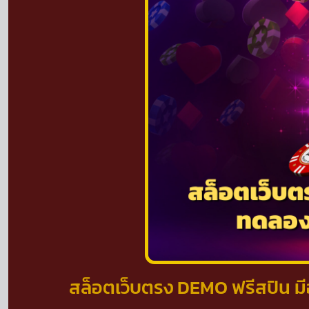
สล็อตเว็บตรง DEMO ฟรีสปิน มีอ