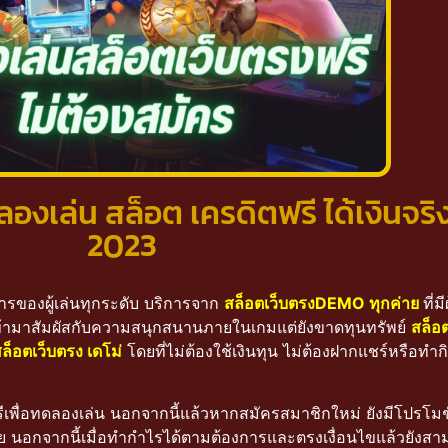
เล่น สล็อต เครดิตฟรี ได้เงินจริง 
2023
รของผู้เล่นทุกระดับ บริการจาก
สล็อตเว็บตรงDEMO ทุกค่าย
ที่
ข้ามาสัมผัสกับความสนุกสนานภายในเกมแต่ยังขาดทุนทรัพย์
สล็อ
ล็อตเว็บตรง เดโม่
โดยที่ไม่ต้องใช้เงินทุน ไม่ต้องฝากแชร์หรือทำ
ีเพื่อทดลองเล่น นอกจากนี้แล้วหากสมัครสมาชิกใหม่ ยังมีโปรโมชั่น
ย นอกจากนี้เมื่อทำกำไรได้ตามต้องการและตรงเงื่อนไขแล้วยังสาม