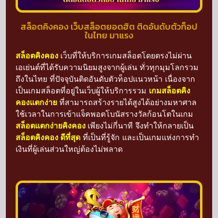
สล็อตคิงคอง เว็บสล็อตยอดฮิต ติดอันดับตัวท็อป
ในไทย มาแรง
สล็อตคิงคอง
เว็บที่ให้บริการเกมสล็อตโดยตรงไม่ผ่าน
เอเย่นต์ที่ได้รับความนิยมสูงจากผู้เล่น ทั่วทุกมุมโลกรวม
ถึงในไทย ที่ปัจจุบันติดอันดับตัวท็อปแนวหน้า เนื่องจาก
เป็นเกมสล็อตที่อยู่ในเว็บผู้ให้บริการรวม
เกมสล็อตคิง
คองแตกง่าย
ที่สามารถสร้างรายได้สูงได้อย่างมหาศาล
ใช้เวลาในการเข้าแจ็คพอตโบนัสรางวัลก้อนโตในเกม
สล็อตแตกง่ายคิงคอง
เพียงไม่กี่นาที จึงทำให้กลายเป็น
สล็อตคิงคอง ดีที่สุด
ที่เป็นที่รู้จัก และเป็นเกมแห่งการทำ
เงินที่ผู้เล่นส่วนใหญ่ต้องไม่พลาด