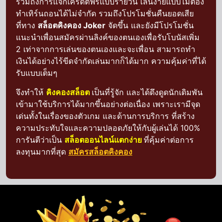
รวมถึงการแจกเครดิตฟรีแบบรายวัน เล่นง่ายแบบไม่ต้อง
ทำเทิร์นถอนได้ไม่จำกัด รวมถึงโปรโมชั่นคืนยอดเสีย
ที่ทาง
สล็อตคิงคอง Joker
จัดขึ้น และยังมีโปรโมชั่น
แนะนำเพื่อนสมัครผ่านลิงค์ของตนเองเพื่อรับโบนัสเพิ่ม
2 เท่าจากการเล่นของตนเองและจะเพื่อน สามารถทำ
เงินได้อย่างไร้ขีดจำกัดเล่นมากก็ได้มาก ความคุ้มค่าที่ได้
รับแบบเต็มๆ
จึงทำให้
คิงคองสล็อต
เป็นที่รู้จัก และได้ดึงดูดนักเดิมพัน
เข้ามาใช้บริการได้มากขึ้นอย่างต่อเนื่อง เพราะเรามีจุด
เด่นทั้งในเรื่องของตัวเกม และด้านการบริการ ที่สร้าง
ความประทับใจและความปลอดภัยให้กับผู้เล่นได้ 100%
การันตีว่าเป็น
สล็อตออนไลน์แตกง่าย
ที่คุ้มค่าต่อการ
ลงทุนมากที่สุด
สมัครสล็อตคิงคอง