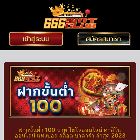
ฝากขั้นต่ำ 100 บาท ไฮโลออนไลน์ คาสิโน
ออนไลน์ แทงบอล สล็อต บาคาร่า ล่าสุด 2023