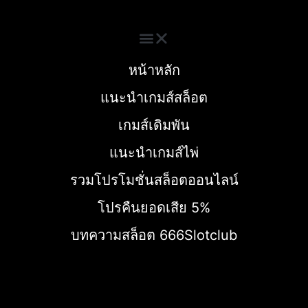
หน้าหลัก
แนะนำเกมส์สล็อต
เกมส์เดิมพัน
แนะนำเกมส์ไพ่
รวมโปรโมชั่นสล็อตออนไลน์
โปรคืนยอดเสีย 5%
บทความสล็อต 666Slotclub
สล็อตเว็บตรง
สล็อตเว็บตรง
สล็อต pg