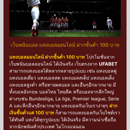
เว็บพนันบอล แทงบอลออนไลน์ ฝากขั้นต่ำ 100 บาท
แทงบอลออนไลน์ ฝากขั้นต่ำ 100 บาท
โปรโมชั่นจาก
เว็บพนันบอลออนไลน์ ได้เงินจริง เว็บตรงจาก
UFABET
สามารถแทงบอลได้หลากหลายรูปแบบ เช่น แทงบอลคู่
แทงบอลเดี่ยว แทงบอลสด แทงบอลสเต็ป แทงบอลเต็ง
แทงบอลสูงต่ำ หรือทายผลบอล และอื่นๆอีกมากมาย มี
ทั้งบอลอังกฤษ บอลไทย ไทยลีค หรือบอลจากลีกใหญ่
ต่างๆเช่น
Bundesliga, La liga, Premier league, Serie
A และลีกอื่นๆอีกมากมาย แทงบอลกับเว็บเราง่ายๆ
ฝาก
เงินขั้นต่ำแค่ 100 บาท
ก็สามารถแทงบอลกับเว็บไซต์เรา
ได้ทันที แทงได้ทุกรูปแบบ ได้เงินจริง มีความน่าเชื่อถือ
จากนักพนันทั่วประเทศ ไม่โกงแน่นอน