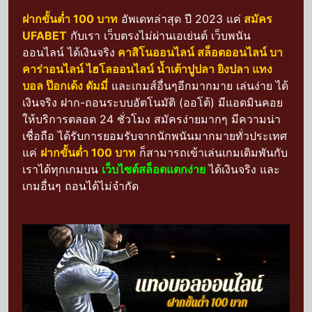
ฝากขั้นต่ำ 100 บาท
อัพเดทล่าสุด ปี 2023 แค่
สมัคร
UFABET
กับเรา เว็บตรงไม่ผ่านเอเย่นต์ เว็บพนัน
ออนไลน์ ได้เงินจริง
คาสิโนออนไลน์ สล็อตออนไลน์ บา
คาร่าอนไลน์ ไฮโลออนไลน์ น้ำเต้าปูปลา ยิงปลา แทง
บอล ป๊อกเด้ง ดัมมี่
และเกมส์อื่นๆอีกมากมาย เล่นง่าย ได้
เงินจริง ฝาก-ถอนระบบอัตโนมัติ (ออโต้) มีแอดมินคอย
ให้บริการตลอด 24 ชั่วโมง สมัครง่ายมากๆ มีความน่า
เชื่อถือ ได้รับการยอมรับจากนักพนันมากมายทั่วประเทศ
แค่
ฝากขั้นต่ำ 100 บาท
ก็สามารถเข้าเล่นเกมเดิมพันกับ
เราได้ทุกเกมบน
เว็บไซต์สล็อตแตกง่าย
ได้เงินจริง และ
เกมอื่นๆ ถอนได้ไม่จำกัด