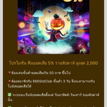
โปรโมชั่น คืนยอดเสีย 5% รายสัปดาห์ สูงสุด 2,000
ต้องเล่นขั้นต่ำยอดเสียเกิน 50 บาท ขึ้นไป
ต้องสมาชิกกับ 666SlotClub ขั้นต่ำ 3 วัน จึงจะสามารถรับ
โบนัสยอดเสียได้
ระบบจะเริ่มนับยอดเสียตั้งแต่ วันอาทิตย์-วันเสาร์ ของสัปดาห์
นั้น