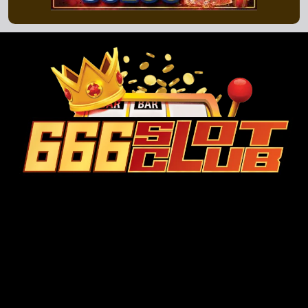
สล็อตเว็บตรง
เว็บตรงไม่ผ่านเอเย่นต์
เว็บตรง
สล็อตยูฟ่า
บาคาร่า
ดัมมี่ออนไลน์
สล็อตแตกง่าย