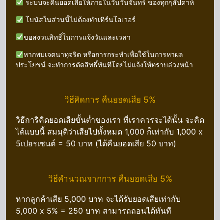
ระบบจะคืนยอดเสียให้ภายในวันวันจันทร์ ของทุกๆสัปดาห์
โบนัสในส่วนนี้ไม่ต้องทำเทิร์นโอเวอร์
ขอสงวนสิทธิ์ในการแจ้งวันและเวลา
หากพบเจตนาทุจริต หรือการกระทำเพื่อใช้ในการหาผล
ประโยชน์ จะทำการตัดสิทธิ์ทันทีโดยไม่แจ้งให้ทราบล่วงหน้า
วิธีคิดการ คืนยอดเสีย 5%
วิธีการิคิดยอดเสียขั้นต่ำของเรา ที่เราควรจะได้นั้น จะคิด
ได้แบบนี้ สมมุติว่าเสียไปทั้งหมด 1,000 ก็เท่ากับ 1,000 x
5เปอรเซนต์ = 50 บาท (ได้คืนยอดเสีย 50 บาท)
วิธีคำนวณจากการ คืนยอดเสีย 5%
หากลูกค้าเสีย 5,000 บาท จะได้รับยอดเสียเท่ากับ
5,000 x 5% = 250 บาท สามารถถอนได้ทันที